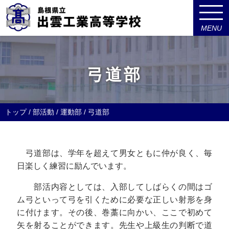
MENU
このページの本文へ
弓道部
現
トップ
/
部活動
/
運動部
/
弓道部
在
の
位
弓道部は、学年を超えて男女ともに仲が良く、毎
置：
日楽しく練習に励んでいます。
部活内容としては、入部してしばらくの間はゴ
ム弓といって弓を引くために必要な正しい射形を身
に付けます。その後、巻藁に向かい、ここで初めて
矢を射ることができます。先生や上級生の判断で道