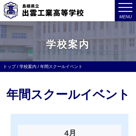
MENU
このページの本文へ
学校案内
現
トップ
/
学校案内
/
年間スクールイベント
在
の
位
年間スクールイベント
置：
4月