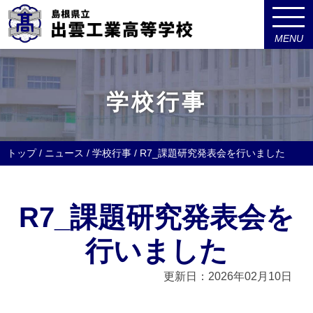
MENU
このページの本文へ
学校行事
現
トップ
/
ニュース
/
学校行事
/
R7_課題研究発表会を行いました
在
の
位
R7_課題研究発表会を
置：
行いました
更新日：2026年02月10日