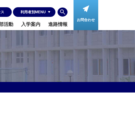
セス
利⽤者別MENU
お問合わせ
部活動
入学案内
進路情報