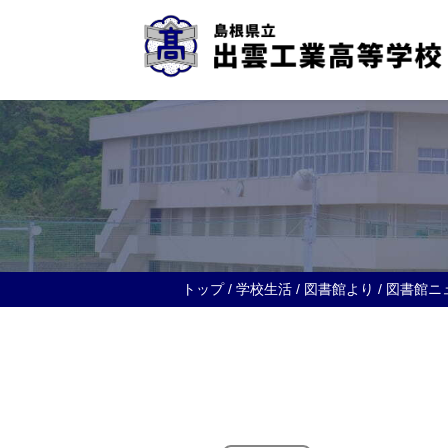
このページの本文へ
現
トップ
/
学校生活
/
図書館より
/
図書館ニ
在
の
位
置：