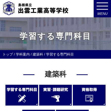
MENU
このページの本文へ
学習する専門科目
現
トップ
/
学科案内
/
建築科
/
学習する専門科目
在
の
建築科
位
置：