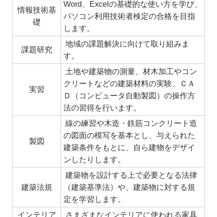
Word、Excelの基礎的な使い方を学び、
情報技術基
パソコン利用技術者検定の合格を目指
礎
します。
地域の課題解決に向けて取り組みま
課題研究
す。
土地や建築物の測量、材木加工やコン
クリートなどの建築材料の実験、ＣＡ
実習
Ｄ（コンピュータ自動製図）の操作方
法の習得を行います。
線の練習や木造・鉄筋コンクリート造
の図面の模写を基本とし、与えられた
製図
建築条件をもとに、自ら建物をデザイ
ンしたりします。
建築物を設計する上で必要となる法律
建築法規
（建築基準法）や、建築物に対する規
定を学習します。
インテリア
さまざまなインテリアに使われる家具