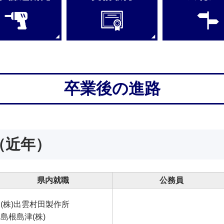
卒業後の進路
（近年）
県内就職
公務員
(株)出雲村田製作所
島根島津(株)