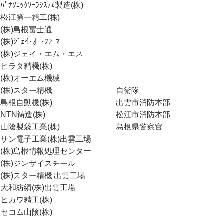
ﾊﾟﾅｿﾆｯｸｿｰﾗｼｽﾃﾑ製造(株)
松江第一精工(株)
(株)島根富士通
(株)ｼﾞｪｲ･ｵｰ･ﾌｧｰﾏ
(株)ジェイ・エム・エス
ヒラタ精機(株)
(株)オーエム機械
(株)スター精機
自衛隊
島根自動機(株)
出雲市消防本部
NTN鋳造(株)
松江市消防本部
山陰製袋工業(株)
島根県警察官
サン電子工業(株)出雲工場
(株)島根情報処理センター
(株)ジンザイスチール
(株)スター精機 出雲工場
大和紡績(株)出雲工場
ヒカワ精工(株)
セコム山陰(株)