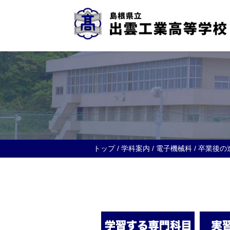
このページの本文へ
現
トップ
/
学科案内
/
電子機械科
/
卒業後の
在
の
位
置：