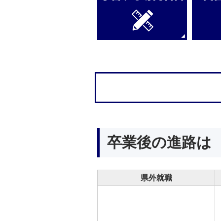
卒業後の進路は
県外就職