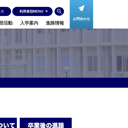
セス
利⽤者別MENU
お問合わせ
部活動
入学案内
進路情報