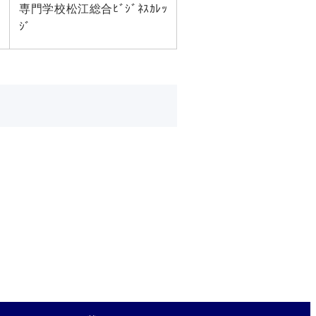
専門学校松江総合ﾋﾞｼﾞﾈｽｶﾚｯ
ｼﾞ